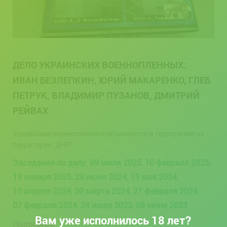
ДЕЛО УКРАИНСКИХ ВОЕННОПЛЕННЫХ:
ИВАН БЕЗЛЕПКИН, ЮРИЙ МАКАРЕНКО, ГЛЕБ
ПЕТРУК, ВЛАДИМИР ПУЗАНОВ, ДМИТРИЙ
РЕЙВАХ
Украинские военнопленные обвиняются в терроризме на
территории "ДНР"
Заседания по делу
:
09 июля 2025
,
10 февраля 2025
,
13 января 2025
,
29 июня 2024
,
13 мая 2024
,
10 апреля 2024
,
20 марта 2024
,
21 февраля 2024
,
07 февраля 2024
,
24 июля 2023
,
08 июня 2023
Вам уже исполнилось 18 лет?
Подробнее