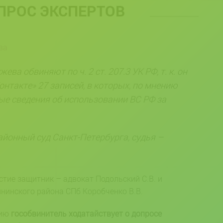
ПРОС ЭКСПЕРТОВ
ва
ва обвиняют по ч. 2 ст. 207.3 УК РФ, т. к. он
онтакте» 27 записей, в которых, по мнению
ые сведения об использовании ВС РФ за
йонный суд Санкт-Петербурга, судья –
тие защитник – адвокат Подольский С.В. и
нинского района СПб Коробченко В.В.
вию
гособвинитель ходатайствует о допросе