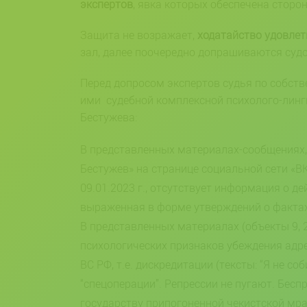
экспертов
, явка которых обеспечена сторо
Защита не возражает,
ходатайство удовлет
зал, далее поочередно допрашиваются судо
Перед допросом экспертов судья по собст
ими судебной комплексной психолого-линг
Бестужева:
В представленных материалах-сообщениях,
Бестужев» на странице социальной сети «В
09.01.2023 г., отсутствует информация о д
выраженная в форме утверждений о фактах
В представленных материалах (объекты 9, 
психологических признаков убеждения адр
ВС РФ, т.е. дискредитации (тексты: “Я не 
“спецоперации”. Репрессии не пугают. Бес
государству припогоненной чекистской мра