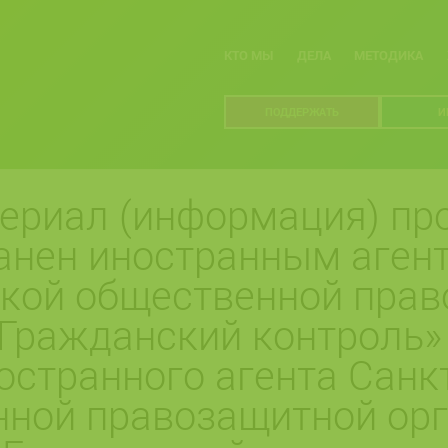
КТО МЫ
ДЕЛА
МЕТОДИКА
ПОДДЕРЖАТЬ
И
ериал (информация) про
анен иностранным агент
ской общественной пра
Гражданский контроль»
остранного агента Санк
нной правозащитной ор