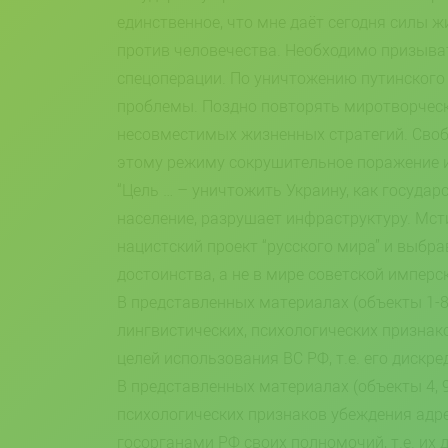
единственное, что мне даёт сегодня силы ж
против человечества. Необходимо призыва
спецоперации. По уничтожению путинского 
проблемы. Поздно повторять миротворческ
несовместимых жизненных стратегий. Своб
этому режиму сокрушительное поражение и 
“Цель … – уничтожить Украину, как государ
население, разрушает инфраструктуру. Мст
нацистский проект “русского мира” и выбр
достоинства, а не в мире советской имперс
В представленных материалах (объекты 1-8,
лингвистических, психологических признак
целей использования ВС РФ, т.е. его дискр
В представленных материалах (объекты 4, 9
психологических признаков убеждения адре
госорганами РФ своих полномочий, т.е. их 