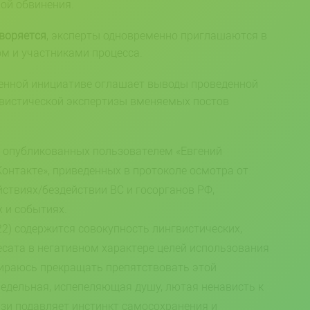
ной обвинения.
воряется
, эксперты одновременно приглашаются в
м и участниками процесса.
венной инициативе оглашает выводы проведенной
вистической экспертизы вменяемых постов
 опубликованных пользователем «Евгений
Контакте», приведенных в протоколе осмотра от
ействиях/бездействии ВС и госорганов РФ,
 и событиях.
22) содержится совокупность лингвистических,
есата в негативном характере целей использования
собираюсь прекращать препятствовать этой
предельная, испепеляющая душу, лютая ненависть к
зи подавляет инстинкт самосохранения и