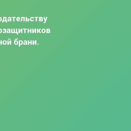
одательству
возащитников
ной брани.