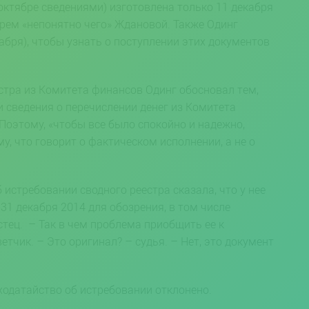
октябре сведениями) изготовлена только 11 декабря
тарем «непонятно чего» Ждановой. Также Одинг
кабря), чтобы узнать о поступлении этих документов
стра из Комитета финансов Одинг обосновал тем,
и сведения о перечислении денег из Комитета
оэтому, «чтобы все было спокойно и надежно,
у, что говорит о фактическом исполнении, а не о
 истребовании сводного реестра сказала, что у нее
31 декабря 2014 для обозрения, в том числе
стец. – Так в чем проблема приобщить ее к
етчик. – Это оригинал? – судья. – Нет, это документ
ходатайство об истребовании отклонено.