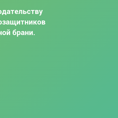
одательству
возащитников
ной брани.