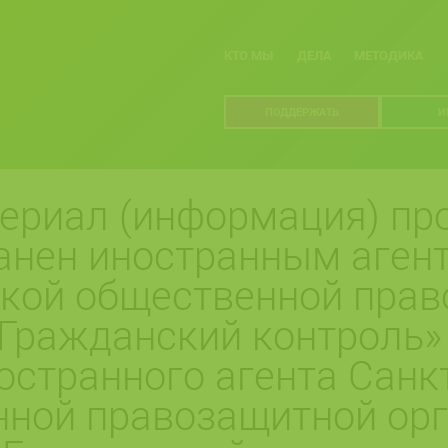
КТО МЫ
ДЕЛА
МЕТОДИКА
ПОДДЕРЖАТЬ
И
ериал (информация) про
анен иностранным агент
ской общественной пра
Гражданский контроль»
остранного агента Санк
нной правозащитной ор