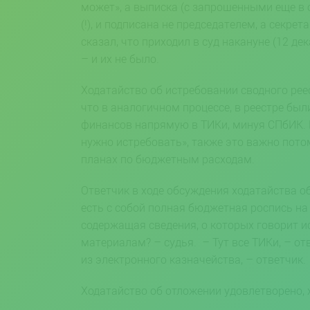
может», а выписка (с запрошенными еще в 
(!), и подписана не председателем, а секре
сказал, что приходил в суд накануне (12 де
– и их не было.
Ходатайство об истребовании сводного рее
что в аналогичном процессе, в реестре был
финансов напрямую в ТИКи, минуя СПбИК. П
нужно истребовать», также это важно потом
планах по бюджетным расходам.
Ответчик в ходе обсуждения ходатайства об
есть с собой полная бюджетная роспись на 
содержащая сведения, о которых говорит и
материалам? – судья. – Тут все ТИКи, – отв
из электронного казначейства, – ответчик.
Ходатайство об отложении удовлетворено, 