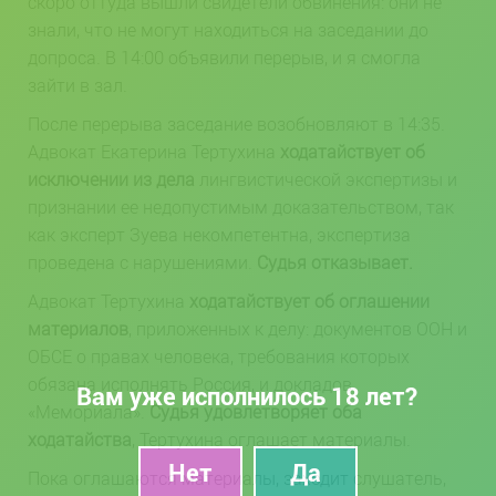
скоро оттуда вышли свидетели обвинения: они не
знали, что не могут находиться на заседании до
допроса. В 14:00 объявили перерыв, и я смогла
зайти в зал.
После перерыва заседание возобновляют в 14:35.
Адвокат Екатерина Тертухина
ходатайствует об
исключении из дела
лингвистической экспертизы и
признании ее недопустимым доказательством, так
как эксперт Зуева некомпетентна, экспертиза
проведена с нарушениями.
Судья отказывает.
Адвокат Тертухина
ходатайствует об оглашении
материалов
, приложенных к делу: документов ООН и
ОБСЕ о правах человека, требования которых
обязана исполнять Россия, и докладов
Вам уже исполнилось 18 лет?
«Мемориала».
Судья удовлетворяет оба
ходатайства
, Тертухина оглашает материалы.
Пока оглашаются материалы, заходит слушатель,