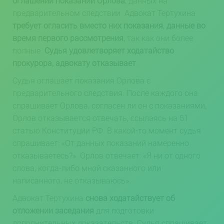
оглашении показаний Орлова
, данных на
предварительном следствии. Адвокат Тертухина
требует огласить вместо них показания
,
данные во
время первого рассмотрения
, так как они более
полные.
Судья удовлетворяет ходатайство
прокурора, адвокату отказывает
.
Судья оглашает показания Орлова с
предварительного следствия. После каждого она
спрашивает Орлова, согласен ли он с показаниями,
Орлов отказывается отвечать, ссылаясь на 51
статью Конституции РФ. В какой-то момент судья
спрашивает: «От данных показаний намеренно
отказываетесь?». Орлов отвечает: «Я ни от одного
слова, когда-либо мной сказанного или
написанного, не отказываюсь».
Адвокат Тертухина
снова ходатайствует об
отложении заседания
для подготовки
дополнительных доказательств. Судья спрашивает