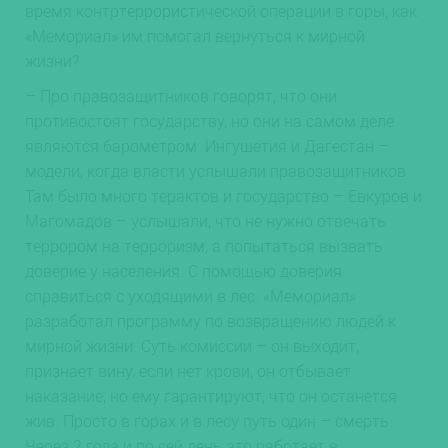
время контртеррористической операции в горы, как
«Мемориал» им помогал вернуться к мирной
жизни?
– Про правозащитников говорят, что они
противостоят государству, но они на самом деле
являются барометром. Ингушетия и Дагестан –
модели, когда власти услышали правозащитников.
Там было много терактов и государство – Евкуров и
Магомадов – услышали, что не нужно отвечать
террором на терроризм, а попытаться вызвать
доверие у населения. С помощью доверия
справиться с уходящими в лес. «Мемориал»
разработал программу по возвращению людей к
мирной жизни. Суть комиссии – он выходит,
признает вину, если нет крови, он отбывает
наказание, но ему гарантируют, что он останется
жив. Просто в горах и в лесу путь один – смерть.
Через 2 года и по сей день это работает в