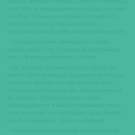
машину. Там было 9 человек, 200 был 1 и остальные
были 300е, но командование ему сказало, что «у вас
все 200е». И Ульман расстрелял этих людей. Его
потом судили. Орлов поднимал вопрос о
преступном приказе, чтобы таких ситуаций не было.
– Благодаря усилиям «Мемориала» и Орлова
удалось вернуть тех, кто уходил на партизанскую
войну. Не забудьте рассказать об этом.
– Да, не забуду. Но сначала я хотел сказать про
дело об убийстве девушки. Буданов после того, как
отсидел за убийство, был убит жителем Чечни.
Когда хоронили Буданова, весь Кавказ приехал на
его похороны. В людях осталось чувство
несправедливости. К ним была применена сила, и
люди не считают, что справедливость достигнута.
Работа «Мемориала» – работа на будущее.
– Потенциально опасные люди, которые ушли во