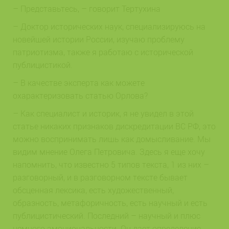
– Представьтесь, – говорит Тертухина
– Доктор исторических наук, специализируюсь на
новейшей истории России, изучаю проблему
патриотизма, также я работаю с исторической
публицистикой.
– В качестве эксперта как можете
охарактеризовать статью Орлова?
– Как специалист и историк, я не увидел в этой
статье никаких признаков дискредитации ВС РФ, это
можно воспринимать лишь как домысливание. Мы
видим мнение Олега Петровича. Здесь я еще хочу
напомнить, что известно 5 типов текста, 1 из них –
разговорный, и в разговорном тексте бывает
обсценная лексика, есть художественный,
образность, метафоричность, есть научный и есть
публицистический. Последний – научный и плюс
немного эмоциональности. Он дает определение