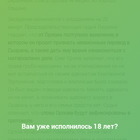
охранники. Олега Орлова не видно, но хорошо
слышно.
Заседание начинается с опозданием на 20
минут. Председательствующая судья Ларкина
говорит, что
от Орлова поступило заявление, в
котором он просит признать незаконным перевод в
Сызрань, а также дать ему время ознакомиться с
материалами дела.
Олег Орлов заявляет, что его
права грубо нарушены: из-за этапирования он не
мог встречаться со своим адвокатом Екатериной
Тертухиной, подготовка к апелляции была сорвана.
Он был лишен помощи адвоката. Менять адвоката
он не хочет, а оплачивать адвокату дорогу в
Сызрань у него и его семьи средств нет. Судья
отвечает, что
слова Орлова будут зафиксированы в
протоколе
.
Вам уже исполнилось 18 лет?
Орлов продолжает говорить, что он не смог
ознакомиться с материалами дела в достаточном