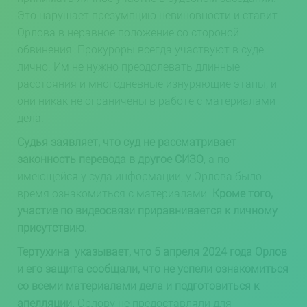
Это нарушает презумпцию невиновности и ставит
Орлова в неравное положение со стороной
обвинения. Прокуроры всегда участвуют в суде
лично. Им не нужно преодолевать длинные
расстояния и многодневные изнуряющие этапы, и
они никак не ограничены в работе с материалами
дела.
Судья заявляет, что суд не рассматривает
законность перевода в другое СИЗО
, а по
имеющейся у суда информации, у Орлова было
время ознакомиться с материалами.
Кроме того,
участие по видеосвязи приравнивается к личному
присутствию.
Тертухина указывает,
что 5 апреля 2024 года Орлов
и его защита сообщали, что не успели ознакомиться
со всеми материалами дела и подготовиться к
апелляции.
Орлову не предоставляли для