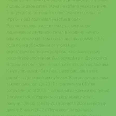
Родилось двое детей. Жена не хотела уезжать в РФ,
а он уехал, участвовал в ополчении с позывным
«грек», 1 раз принимал участие в боях.
Разочаровался в идеологии русского мира,
лицемерии и двуличии. Уехал в Украину, ничего
никому не сказав. Там попал под программу 2016
года об освобождении от уголовной
ответственности всех добровольно покинувших
российское ополчение: был осуждён в г. Дружковка
и сразу освобождён. Начал работать разнорабочим.
К нему приезжал Семёнов, расспрашивал о его
службе в Донецкой республике. Разговаривал с ним
также психолог. До 2017 г. с агентами СБУ не
сотрудничал. В 2018 г. за вознаграждение выполнил
2 поручения, внедрялся в среду полицейских,
получил 2000$. С лета 2019 до лета 2020 ничего не
делал. В июне 2022 с Пермяковым связался