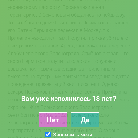
украинскому паспорту. Проанализировал
территорию
.
С Семёновым общались по пейджеру.
Тот сообщил о доме Прилепина, Пермяков не нашёл
его. Затем Пермяков переехал в Москву, т.к.
Прилепин находился там. Получил приказ убить его
выстрелом в затылок. Арендовал комнату в деревне
Алабушево около Зеленограда. Семёнов сказал, что
скоро Пермяков получит «подарки» – оружие и
взрывчатку. Пермяков следил за Прилепиным,
выезжал на Хутор. Ему присылали сведения о датах
проведения презентаций книг писателя. Однако
вскоре Пермяков понял, что застрелить Прилепина
Вам уже исполнилось 18 лет?
не получится, потому что тот передвигался всегда с
охраной. Жил Пермяков около Зеленограда с
сентября по ноябрь 2022 г. В лесочке около
Зеленограда спрятал пистолет и взрывчатку. Затем
перепрятал на кладбище в Алабушево. О схроне
Запомнить меня