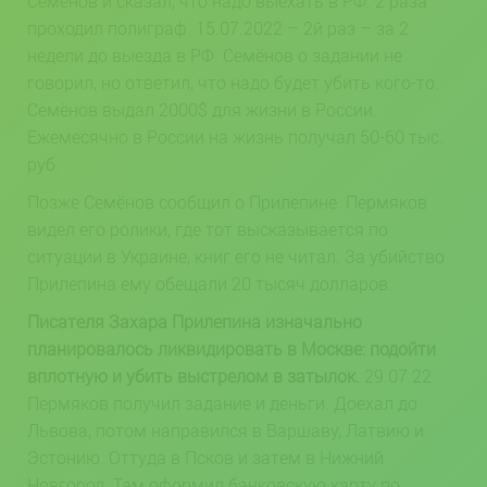
Семёнов и сказал, что надо выехать в РФ. 2 раза
проходил полиграф. 15.07.2022 – 2й раз – за 2
недели до выезда в РФ. Семёнов о задании не
говорил, но ответил, что надо будет убить кого-то.
Семёнов выдал 2000$ для жизни в России.
Ежемесячно в России на жизнь получал 50-60 тыс.
руб.
Позже Семёнов сообщил о Прилепине. Пермяков
видел его ролики, где тот высказывается по
ситуации в Украине, книг его не читал. За убийство
Прилепина ему обещали 20 тысяч долларов.
Писателя Захара Прилепина изначально
планировалось ликвидировать в Москве: подойти
вплотную и убить выстрелом в затылок.
29.07.22
Пермяков получил задание и деньги. Доехал до
Львова, потом направился в Варшаву, Латвию и
Эстонию. Оттуда в Псков и затем в Нижний
Новгород. Там оформил банковскую карту по