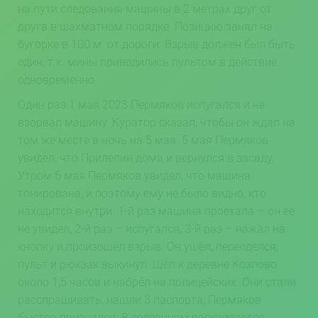
на пути следования машины в 2 метрах друг от
друга в шахматном порядке. Позицию занял на
бугорке в 100 м. от дороги. Взрыв должен был быть
один, т.к. мины приводились пультом в действие
одновременно.
Один раз 1 мая 2023 Пермяков испугался и не
взорвал машину. Куратор сказал, чтобы он ждал на
том же месте в ночь на 5 мая. 5 мая Пермяков
увидел, что Прилепин дома и вернулся в засаду.
Утром 6 мая Пермяков увидел, что машина
тонирована, и поэтому ему не было видно, кто
находится внутри. 1-й раз машина проехала – он её
не увидел, 2-й раз – испугался, 3-й раз – нажал на
кнопку и произошёл взрыв. Он ушёл, переоделся,
пульт и рюкзак выкинул. Шёл к деревне Козлово
около 1,5 часов и набрёл на полицейских. Они стали
расспрашивать, нашли 3 паспорта, Пермяков
быстро признался. В содеянном раскаивается.