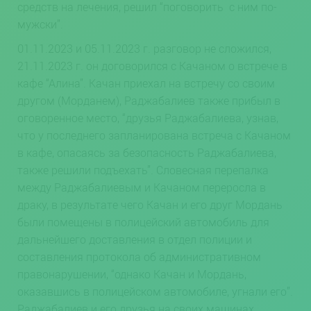
средств на лечения, решил “поговорить с ним по-
мужски”.
01.11.2023 и 05.11.2023 г. разговор не сложился,
21.11.2023 г. он договорился с Качаном о встрече в
кафе “Алина”. Качан приехал на встречу со своим
другом (Морданем), Раджабалиев также прибыл в
оговоренное место, “друзья Раджабалиева, узнав,
что у последнего запланирована встреча с Качаном
в кафе, опасаясь за безопасность Раджабалиева,
также решили подъехать”. Словесная перепалка
между Раджабалиевым и Качаном переросла в
драку, в результате чего Качан и его друг Мордань
были помещены в полицейский автомобиль для
дальнейшего доставления в отдел полиции и
составления протокола об административном
правонарушении, “однако Качан и Мордань,
оказавшись в полицейском автомобиле, угнали его”.
Раджабалиев и его друзья на своих машинах