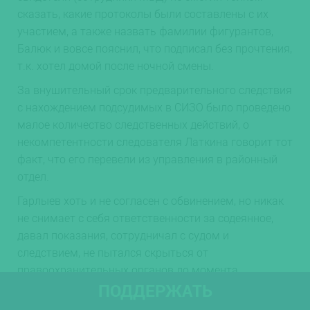
сказать, какие протоколы были составлены с их
участием, а также назвать фамилии фигурантов,
Балюк и вовсе пояснил, что подписал без прочтения,
т.к. хотел домой после ночной смены.
За внушительный срок предварительного следствия
с нахождением подсудимых в СИЗО было проведено
малое количество следственных действий, о
некомпетентности следователя Латкина говорит тот
факт, что его перевели из управления в районный
отдел.
Гарлыев хоть и не согласен с обвинением, но никак
не снимает с себя ответственности за содеянное,
давал показания, сотрудничал с судом и
следствием, не пытался скрыться от
правоохранительных органов до момента
ПОДДЕРЖАТЬ
задержания, хотя имел все возможности, являясь
иностранным гражданином.