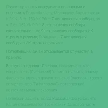
Просит п
ризнать подсудимых виновными и
назначить
Раджабалиеву, Молодцеву, Садыгзаде по
п. “а” ч. 3 ст. 163 УК РФ –
7 лет лишения свободы
, по
ч. 2 cт. 162 УК РФ –
8 лет лишения свободы
,
окончательно
– по
9 лет лишения свободы в ИК
строгого режима
; Гарлыеву –
7 лет лишения
свободы в ИК строгого режима.
Потерпевший Качан отказывается от участия в
прениях.
Выступает адвокат Слепова.
Напоминает, что
следователь [Лисовский] “не мог пояснить, почему
фальсифицировал доказательства (паспорт второго
потерпевшего “Рафаловича”), потерпевший
постоянно менял показания.
По версии защиты, когда Раджабалиев узнал, что
Качан отказывается возместить Волковой часть