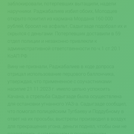
заблокировали, потерпевших вытащили, надели
наручники. Раджабалиев избил обоих, Молодцев
открыто похитил из кармана Морданя 160 000
рублей, бросил на асфальт, Садыгзаде подобрал их и
скрылся с деньгами. Потерпевших доставили в 59
отдел полиции и незаконно привлекли к
административной ответственности по ч.1 cт.20.1
КоАП РФ.
Вину не признали, Раджабалиев в ходе допроса
отрицал использование перцового баллончика,
утверждая, что примененное с соучастниками
насилие 21.11.2023 г. имело целью успокоить
Качана, а стрельба Садыгзаде была осуществлена
для остановки угнанного УАЗ-а. Садыгзаде сообщил,
что помогал полицейским Тугбаеву и Поддубному в
ответ на их просьбы, выстрелы производил в воздух
для прекращения угона, деньги поднял, чтобы они не
разлетелись, с намерением в последующем