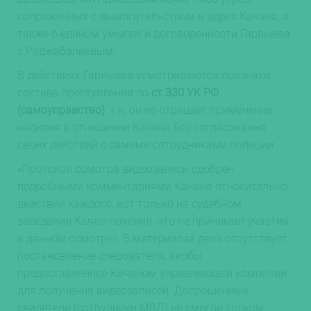
сопряженных с вымогательством в адрес Качана, а
также о едином умысле и договоренности Гарлыева
с Раджабалиевым.
В действиях Гарлыева усматриваются признаки
состава преступления по
ст.330 УК РФ
(самоуправство)
, т.к. он не отрицает применение
насилия в отношении Качана без согласования
своих действий с самими сотрудниками полиции.
«Протокол осмотра видеозаписи сдобрен
подробными комментариями Качана относительно
действий каждого, вот только на судебном
заседании Качан пояснил, что не принимал участия
в данном осмотре». В материалах дела отсутствует
постановление следователя, якобы
предоставленное Качаном управляющей компании
для получения видеозаписей. Допрошенные
свидетели (сотрудники МВД) не смогли толком