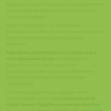
допросов и очных ставок в связи с противоречиями
относительно примененного насилия и угроз со
стороны подсудимых.
Адвокаты возражают, т.к. потерпевший
допрашивался ранее и не пояснил ничего нового на
дополнительные вопросы в сегодняшнем
заседании.
Ходатайство удовлетворяется с отказом лишь в
части объяснения Качана
, не являющегося
доказательством, судом оглашаются
соответствующие материалы дела (протоколы
допросов и очных ставок Качана со всеми
подсудимыми).
Оглашенные документы не содержат ничего
принципиально нового, кроме
протокола очной
ставки Качана с Поддубным в качестве свидетеля
,
где имеются
замечания адвоката, что
“
следователь