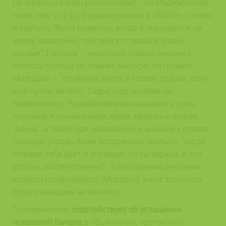
На вопросы Качан рассказывает, что Раджабалиев
нанес ему от 2 до 5 ударов руками в область головы
и корпуса, “были моменты, когда я оказывался на
земле, возможно, там присутствовали удары
ногами”, Гарлыев – несколько ударов руками в
область головы, не помнит, наносил ли ногами,
Молодцев – “по-моему, ногой в голову ударил, если
я не путаю ничего”, Садыгзаде насилие не
применялось. Раджабилиев высказывал угрозы
тюрьмой и причинением вреда здоровью в кафе
“Алина”, а также при нахождении в машине у отдела
полиции, угрозы были восприняты реально, “когда
человек тебя бьет и угрожает, то ты веришь в эти
угрозы, соответственно”. О завладении деньгами
второго потерпевшего (Морданя) знает только со
слов, очевидцем не являлся.
Гособвинитель
ходатайствует об оглашении
показаний Качана
в объяснении, протоколах