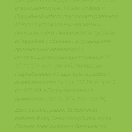
ответственностью. Позже Тугбаев и
Поддубный избили другого потерпевшего
Морданя угрожали ему оружием и
похитили у него 160000 рублей. Тугбаева
и Поддубного обвиняют в превышении
должностных полномочий с
квалифицирующими признаками (п. “а”,
“б”, “г”, “е” ч. 3 ст. 286 УК), Молодцева,
Раджабалиева и Садыгадзе в разбое и
вымогательстве (ч. 2 ст. 162 УК, п. “а” ч. 3
ст. 163 УК), а Гарлыева только в
вымогательстве (п. “а” ч. 3 ст. 163 УК).
Дело рассматривает Выборгский
районный суд Санкт-Петербурга, судья –
Евгения Александровна Березнякова.