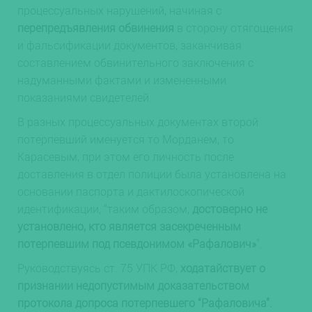
процессуальных нарушений, начиная с
перепредъявления обвинения
в сторону отягощения
и фальсификации документов, заканчивая
составлением обвинительного заключения с
надуманными фактами и измененными
показаниями свидетелей.
В разных процессуальных документах второй
потерпевший именуется то Морданем, то
Карасевым, при этом его личность после
доставления в отдел полиции была установлена на
основании паспорта и дактилоскопической
идентификации, “таким образом,
достоверно не
установлено, кто является засекреченным
потерпевшим под псевдонимом «Рафалович»
”.
Руководствуясь ст. 75 УПК РФ,
ходатайствует о
признании недопустимым доказательством
протокола допроса потерпевшего “Рафаловича”.