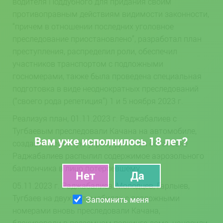
водителя Поддубного для придания своим
противоправным действиям видимости законности,
“причем в отношении последних уголовное
преследование приостановлено”, разработал план
преступления, распределил роли, обеспечил
участников транспортом с подложными
госномерами, также была проведена специальная
подготовка в виде неоднократных преследований
(“своего рода репетиция”) 1 и 5 ноября 2023 г.
Реализуя план, 01.11.2023 г. Раджабалиев с
Тугбаевым преследовали Качана на автомобиле,
Вам уже исполнилось 18 лет?
создавая реальную угрозу ДТП, при остановке
Раджабалиев распылил содержимое аэрозольного
баллончика в лицо потерпевшему.
05.11.2023 г. Раджабалиев, Молодцев, Гарлыев,
Тугбаев на двух автомобилях с подложными
Запомнить меня
номерами вновь преследовали Качана,