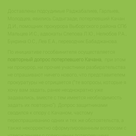
Доставлены подсудимые Раджабалиев, Гарлыев,
Молодцев, явились Садыгзаде, потерпевший Качан
Д.И., помощник прокурора Выборгского района СПб
Мальцев И.С., адвокаты Слепова Л.Ю., Нелюбов Р.А.,
Букрина О.С., Лев Е.А., переводчик Бабаджанова.
По инициативе гособвинителя осуществляется
повторный допрос потерпевшего Качана
, при этом
ни прокурор, ни прочие участники разбирательства
не спрашивают ничего нового, что представителем
прокуратуры не отрицается (“те вопросы, которые я
хочу вам задать, ранее неоднократно уже
задавались, вместе с тем имеется необходимость
задать их повторно”). Допрос защитниками
сводился к спору с Качаном, частому
переспрашиванию одних и тех же обстоятельств, а
также некорректно сформулированным вопросам с
утверждением о совершении потерпевшими