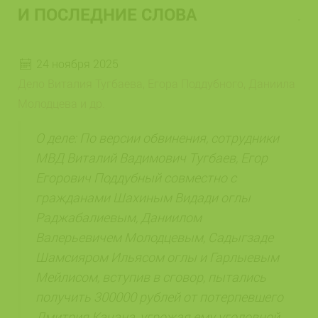
И ПОСЛЕДНИЕ СЛОВА
24 ноября 2025
Дело Виталия Тугбаева, Егора Поддубного, Даниила
Молодцева и др.
О деле: По версии обвинения, сотрудники
МВД Виталий Вадимович Тугбаев, Егор
Егорович Поддубный совместно с
гражданами Шахиным Видади оглы
Раджабалиевым, Даниилом
Валерьевичем Молодцевым, Садыгзаде
Шамсияром Ильясом оглы и Гарлыевым
Мейлисом, вступив в сговор, пытались
получить 300000 рублей от потерпевшего
Дмитрия Качана, угрожая ему уголовной