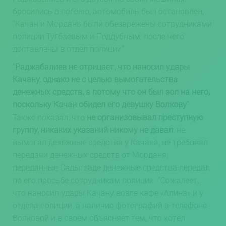
бросились в погоню, автомобиль был остановлен,
“Качан и Мордань были обезврежены сотрудниками
полиции Тугбаевым и Поддубным, после чего
доставлены в отдел полиции”.
“
Раджабалиев не отрицает, что наносил удары
Качану, однако не с целью вымогательства
денежных средств, а потому что он был зол на него,
поскольку Качан обидел его девушку Волкову
”.
Также показал, что
не организовывал преступную
группу, никаких указаний никому не давал
, не
вымогал денежные средства у Качана, не требовал
передачи денежных средств от Морданя,
переданные Садыгзаде денежные средства передал
по его просьбе сотрудникам полиции. “Сожалеет,
что наносил удары Качану возле кафе «Алина» и у
отдела полиции, а наличие фотографий в телефоне
Волковой и в своем объясняет тем, что хотел