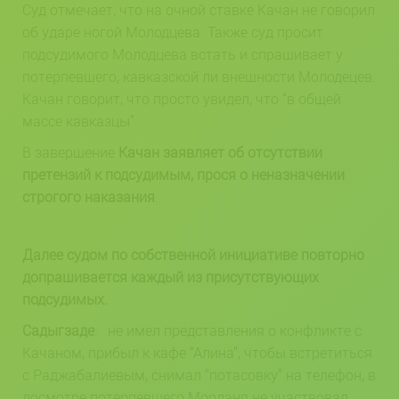
Суд отмечает, что на очной ставке Качан не говорил
об ударе ногой Молодцева. Также суд просит
подсудимого Молодцева встать и спрашивает у
потерпевшего, кавказской ли внешности Молодецев.
Качан говорит, что просто увидел, что “в общей
массе кавказцы”.
В завершение
Качан заявляет об отсутствии
претензий к подсудимым, прося о неназначении
строгого наказания
.
Далее судом по собственной инициативе повторно
допрашивается каждый из присутствующих
подсудимых.
Садыгзаде
: не имел представления о конфликте с
Качаном, прибыл к кафе “Алина”, чтобы встретиться
с Раджабалиевым, снимал “потасовку” на телефон, в
досмотре потерпевшего Морданя не участвовал,