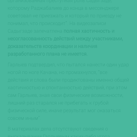
организованная преступная роль Садыгзаде,
которому Раджабалиев до конца в мессенджере
советовал не приезжать и который по приезду не
понимал, что происходит”. На видеозаписи
Садыгзаде запечатлена
полная хаотичность и
несогласованность действий между участниками,
доказательств координации и наличия
разработанного плана не имеется.
Гарлыев подтвердил, что пытался нанести один удар
ногой по ноге Качана, но промахнулся, “все
действия и слова были продиктованы именно общей
хаотичностью и спонтанностью действий, при этом
сам Гарлыев, зная свои физические возможности,
лишний раз старался не прибегать к грубой
физической силе, иначе результат мог оказаться
совсем иным”.
В материалах дела отсутствуют сведения о
высказывании Гарлыевым каких-либо угроз,