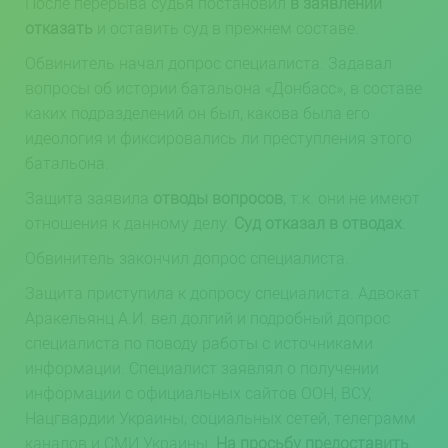
После перерыва судья постановил
в заявлении
отказать
и оставить суд в прежнем составе.
Обвинитель начал допрос специалиста. Задавал
вопросы об истории батальона «Донбасс», в составе
каких подразделений он был, какова была его
идеология и фиксировались ли преступления этого
батальона.
Защита заявила
отводы вопросов
, т.к. они не имеют
отношения к данному делу.
Суд отказал в отводах
.
Обвинитель закончил допрос специалиста.
Защита приступила к допросу специалиста. Адвокат
Аракельянц А.И. вел долгий и подробный допрос
специалиста по поводу работы с источниками
информации. Специалист заявлял о получении
информации с официальных сайтов ООН, ВСУ,
Нацгвардии Украины, социальных сетей, телеграмм
каналов и СМИ Украины.
На просьбу предоставить