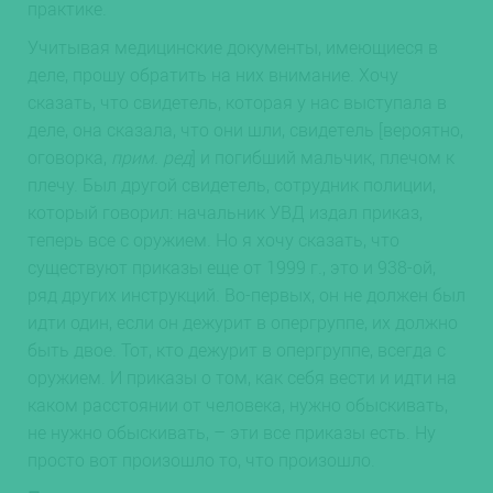
практике.
Учитывая медицинские документы, имеющиеся в
деле, прошу обратить на них внимание. Хочу
сказать, что свидетель, которая у нас выступала в
деле, она сказала, что они шли, свидетель [вероятно,
оговорка,
прим. ред
] и погибший мальчик, плечом к
плечу. Был другой свидетель, сотрудник полиции,
который говорил: начальник УВД издал приказ,
теперь все с оружием. Но я хочу сказать, что
существуют приказы еще от 1999 г., это и 938-ой,
ряд других инструкций. Во-первых, он не должен был
идти один, если он дежурит в опергруппе, их должно
быть двое. Тот, кто дежурит в опергруппе, всегда с
оружием. И приказы о том, как себя вести и идти на
каком расстоянии от человека, нужно обыскивать,
не нужно обыскивать, – эти все приказы есть. Ну
просто вот произошло то, что произошло.