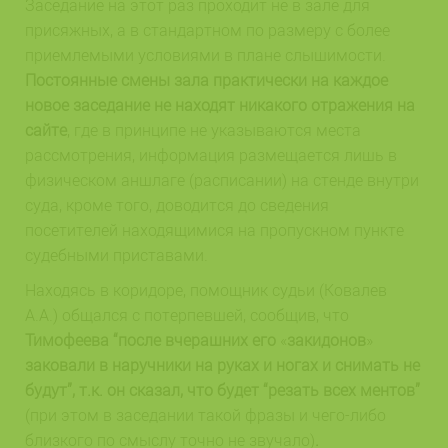
Заседание на этот раз проходит не в зале для
присяжных, а в стандартном по размеру с более
приемлемыми условиями в плане слышимости.
Постоянные смены зала практически на каждое
новое заседание не находят никакого отражения на
сайте
, где в принципе не указываются места
рассмотрения, информация размещается лишь в
физическом аншлаге (расписании) на стенде внутри
суда, кроме того, доводится до сведения
посетителей находящимися на пропускном пункте
судебными приставами.
Находясь в коридоре, помощник судьи (Ковалев
А.А.) общался с потерпевшей, сообщив, что
Тимофеева “после вчерашних его
«
закидонов
»
заковали в наручники на руках и ногах и снимать не
будут”, т.к. он сказал, что будет “резать всех ментов”
(при этом в заседании такой фразы и чего-либо
близкого по смыслу точно не звучало)
.