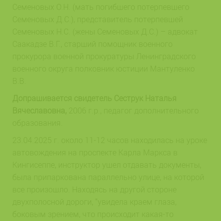
Семеновых О.Н. (мать погибшего потерпевшего
Семеновых Д.С.), представитель потерпевшей
Семеновых Н.С. (жены Семеновых Д.С.) – адвокат
Саакадзе В.Г., старший помощник военного
прокурора военной прокуратуры Ленинградского
военного округа полковник юстиции Мантуленко
В.В.
Допрашивается свидетель Сеструк Наталья
Вячеславовна,
2006 г.р., педагог дополнительного
образования.
23.04.2025 г. около 11-12 часов находилась на уроке
автовождения на проспекте Карла Маркса в
Кингисеппе, инструктор ушел отдавать документы,
была припаркована параллельно улице, на которой
все произошло. Находясь на другой стороне
двухполосной дороги, “увидела краем глаза,
боковым зрением, что происходит какая-то