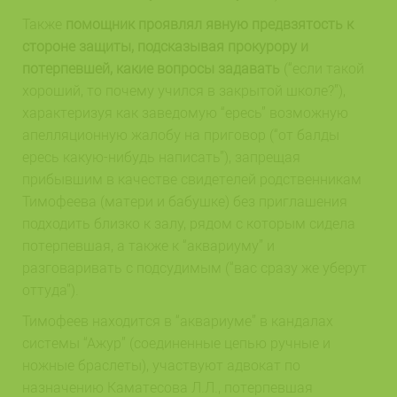
Также
помощник проявлял явную предвзятость к
стороне защиты, подсказывая прокурору и
потерпевшей, какие вопросы задавать
(“если такой
хороший, то почему учился в закрытой школе?”),
характеризуя как заведомую “ересь” возможную
апелляционную жалобу на приговор (“от балды
ересь какую-нибудь написать”), запрещая
прибывшим в качестве свидетелей родственникам
Тимофеева (матери и бабушке) без приглашения
подходить близко к залу, рядом с которым сидела
потерпевшая, а также к “аквариуму” и
разговаривать с подсудимым (“вас сразу же уберут
оттуда”).
Тимофеев находится в “аквариуме” в кандалах
системы “Ажур” (соединенные цепью ручные и
ножные браслеты), участвуют адвокат по
назначению Каматесова Л.Л., потерпевшая