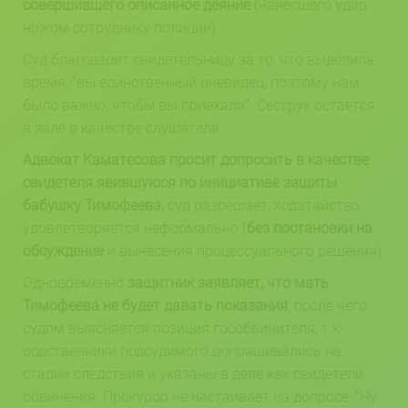
совершившего описанное деяние
(нанесшего удар
ножом сотруднику полиции).
Суд благодарит свидетельницу за то, что выделила
время, “вы единственный очевидец, поэтому нам
было важно, чтобы вы приехали”. Сеструк остается
в зале в качестве слушателя.
Адвокат Каматесова просит допросить в качестве
свидетеля явившуюся по инициативе защиты
бабушку Тимофеева,
суд разрешает, ходатайство
удовлетворяется неформально (
без постановки на
обсуждение
и вынесения процессуального решения).
Одновременно
защитник заявляет, что мать
Тимофеева не будет давать показания
, после чего
судом выясняется позиция гособвинителя, т.к.
родственники подсудимого допрашивались на
стадии следствия и указаны в деле как свидетели
обвинения. Прокурор не настаивает на допросе: “Ну