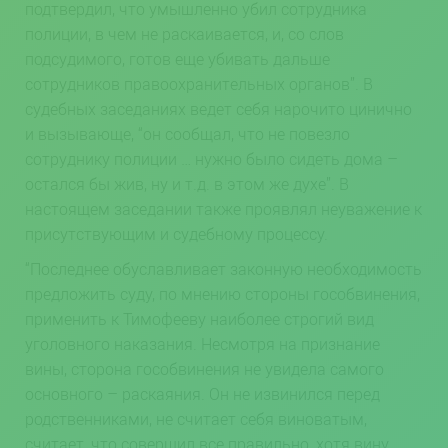
подтвердил, что умышленно убил сотрудника
полиции, в чем не раскаивается, и, со слов
подсудимого, готов еще убивать дальше
сотрудников правоохранительных органов”. В
судебных заседаниях ведет себя нарочито цинично
и вызывающе, “он сообщал, что не повезло
сотруднику полиции … нужно было сидеть дома –
остался бы жив, ну и т.д. в этом же духе”. В
настоящем заседании также проявлял неуважение к
присутствующим и судебному процессу.
“Последнее обуславливает законную необходимость
предложить суду, по мнению стороны гособвинения,
применить к Тимофееву наиболее строгий вид
уголовного наказания. Несмотря на признание
вины, сторона гособвинения не увидела самого
основного – раскаяния. Он не извинился перед
родственниками, не считает себя виноватым,
считает, что совершил все правильно, хотя вину