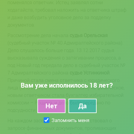
поменялся ответчик. Истец заявлял сотни
ходатайств, требовал наложить на ответчика штраф
и даже возбудить уголовное дело за подделку
документов.
Рассмотрение дела начала
судья Орельская
(судебный участок № 40 Адмиралтейского района).
Дело слушалось больше года. 13.12.2017 судья
высказывала суждения о затягивании процесса, а
под Новый год передала дело в судебный участок №
7 Адмиралтейского района
судье Устинкиной
.
Причиной стала смена ответчика с юридического
Вам уже исполнилось 18 лет?
лица (СПб избирательная комиссия) на физическое,
новым ответчиком стала бухгалтер избирательной
комиссии – Рощина, и дело было передано по
подсудности.
Запомнить меня
На каждом заседании истец ходатайствовал о
запросе финансовых документов, проливающих