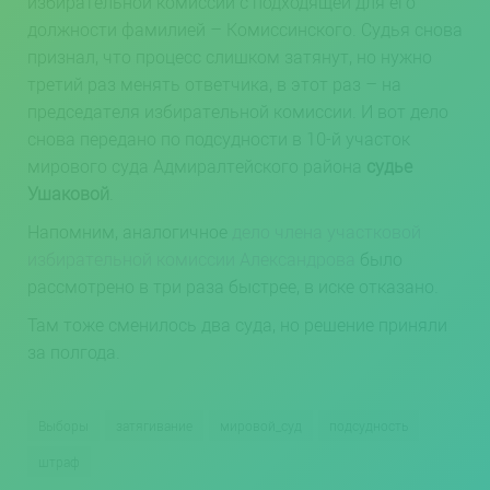
избирательной комиссии с подходящей для его
должности фамилией – Комиссинского. Судья снова
признал, что процесс слишком затянут, но нужно
третий раз менять ответчика, в этот раз
–
на
председателя избирательной комиссии. И вот дело
снова передано по подсудности в 10-й участок
мирового суда Адмиралтейского района
судье
Ушаковой
.
Напомним, аналогичное
дело члена участковой
избирательной комиссии Александрова
было
рассмотрено в три раза быстрее, в иске отказано.
Там тоже сменилось два суда, но решение приняли
за полгода.
Выборы
затягивание
мировой_суд
подсудность
штраф