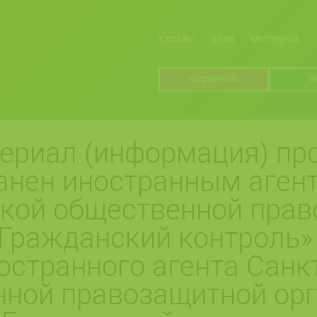
КТО МЫ
ДЕЛА
МЕТОДИКА
ПОДДЕРЖАТЬ
И
ериал (информация) про
анен иностранным агент
ской общественной пра
Гражданский контроль»
остранного агента Санк
нной правозащитной ор