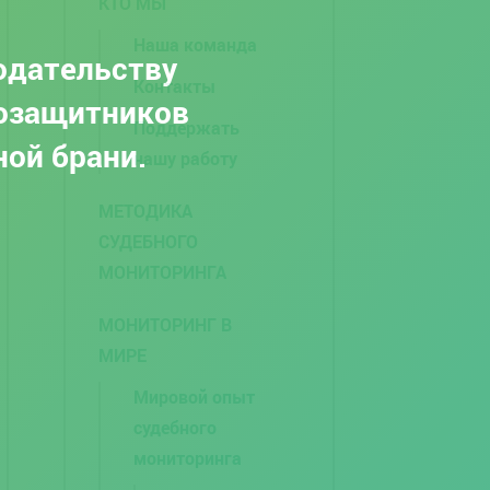
КТО МЫ
Наша команда
одательству
Контакты
возащитников
Поддержать
ной брани.
нашу работу
МЕТОДИКА
СУДЕБНОГО
МОНИТОРИНГА
МОНИТОРИНГ В
МИРЕ
Мировой опыт
судебного
мониторинга